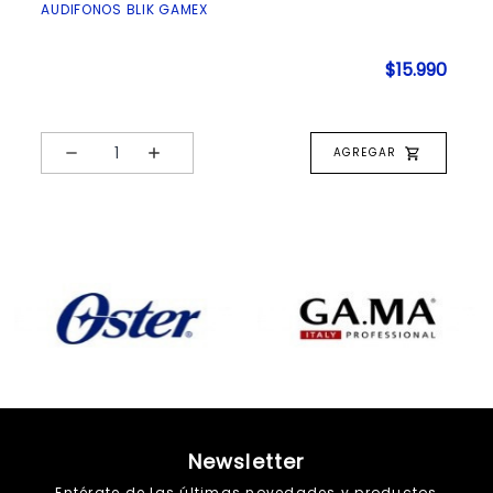
AUDIFONOS BLIK GAMEX
HER
990
$15.990
AGREGAR
Newsletter
Entérate de las últimas novedades y productos