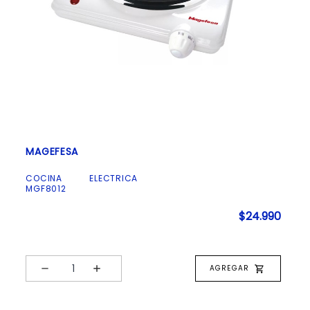
MAGEFESA
SIE
COCINA ELECTRICA
AFE
MGF8012
990
$24.990
AGREGAR